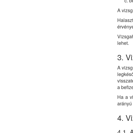
be
A vizsg
Halaszt
érvénye
Vizsgah
lehet.
3. V
A vizsg
legkés
visszat
a befize
Ha a vi
arányú 
4. V
4.1. 