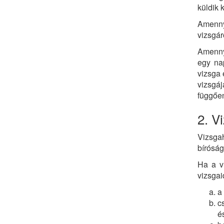
küldik 
Amennyi
vizsgár
Amenn
egy nap
vizsga 
vizsgá
függően
2. V
Vizsga
bíróság
Ha a v
vizsgai
a
c
é