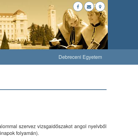
Debreceni Egyetem
lommal szervez vizsgaidőszakot angol nyelvből
 hónapok folyamán).