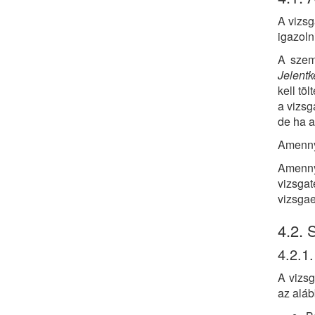
A vizsg
igazoln
A szem
Jelentk
kell tö
a vizsg
de ha a
Amennyi
Amenny
vizsga
vizsga
4.2.
4.2.1.
A vizsg
az aláb