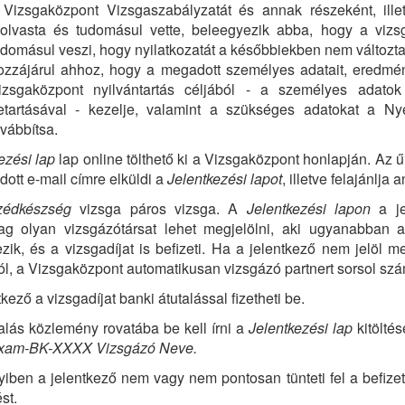
 Vizsgaközpont Vizsgaszabályzatát és annak részeként, illet
lolvasta és tudomásul vette, beleegyezik abba, hogy a vizsgá
udomásul veszi, hogy nyilatkozatát a későbbiekben nem változt
ozzájárul ahhoz, hogy a megadott személyes adatait, eredménye
izsgaközpont nyilvántartás céljából - a személyes adatok
etartásával - kezelje, valamint a szükséges adatokat a Nye
ovábbítsa.
ezési lap
lap online tölthető ki a Vizsgaközpont honlapján. Az 
ott e-mail címre elküldi a
Jelentkezési lapot
, illetve felajánlja 
zédkészség
vizsga páros vizsga. A
Jelentkezési lapon
a je
lag olyan vizsgázótársat lehet megjelölni, aki ugyanabban
ezik, és a vizsgadíjat is befizeti. Ha a jelentkező nem jelöl 
ól, a Vizsgaközpont automatikusan vizsgázó partnert sorsol sz
tkező a vizsgadíjat banki átutalással fizetheti be.
alás közlemény rovatába be kell írni a
Jelentkezési lap
kitöltés
am-BK-XXXX Vizsgázó Neve.
ben a jelentkező nem vagy nem pontosan tünteti fel a befizet
st.