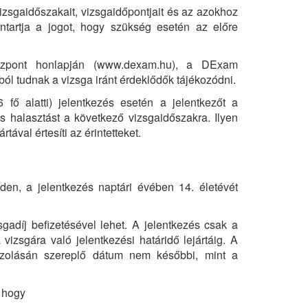
zsgaidőszakait, vizsgaidőpontjait és az azokhoz
ntartja a jogot, hogy szükség esetén az előre
aközpont honlapján (www.dexam.hu), a DExam
ól tudnak a vizsga iránt érdeklődők tájékozódni.
fő alatti) jelentkezés esetén a jelentkezőt a
es halasztást a következő vizsgaidőszakra. Ilyen
ával értesíti az érintetteket.
den, a jelentkezés naptári évében 14. életévét
sgadíj befizetésével lehet. A jelentkezés csak a
vizsgára való jelentkezési határidő lejártáig. A
azolásán szereplő dátum nem későbbi, mint a
, hogy