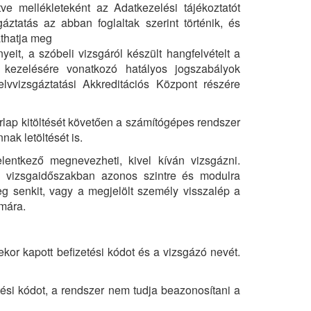
ve mellékleteként az Adatkezelési tájékoztatót
ztatás az abban foglaltak szerint történik, és
athatja meg
it, a szóbeli vizsgáról készült hangfelvételt a
 kezelésére vonatkozó hatályos jogszabályok
lvvizsgáztatási Akkreditációs Központ részére
űrlap kitöltését követően a számítógépes rendszer
annak letöltését is.
lentkező megnevezheti, kivel kíván vizsgázni.
 a vizsgaidőszakban azonos szintre és modulra
meg senkit, vagy a megjelölt személy visszalép a
ámára.
ekor kapott befizetési kódot és a vizsgázó nevét.
ési kódot, a rendszer nem tudja beazonosítani a