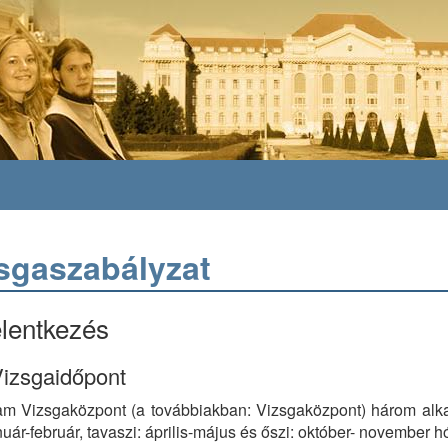
sgaszabályzat
elentkezés
Vizsgaidőpont
m Vizsgaközpont (a továbbiakban: Vizsgaközpont) három alka
január-február, tavaszi: április-május és őszi: október- november