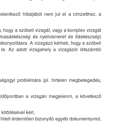
jelentkező hibájából nem jut el a címzetthez, a
, hogy a szóbeli vizsgát, vagy a komplex vizsgát
lvasáskészség és nyelvismeret és Íráskészség
)
bonyolításra. A vizsgázó kérheti, hogy a szóbeli
e. Az adott vizsgahely a vizsgázói létszámtól
égügyi problémára (pl. hirtelen megbetegedés,
 időpontban a vizsgán megjelenni, a következő
kitöltésével kéri,
t hitelt érdemlően bizonyító egyéb dokumentumot,