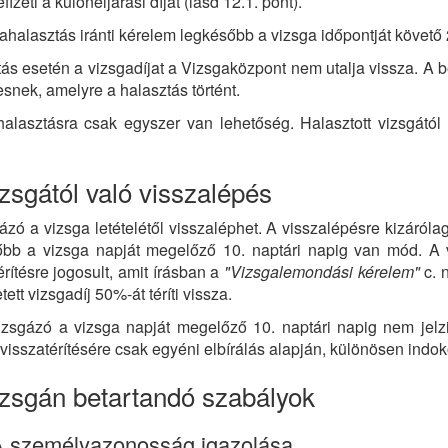
fizeti a különeljárási díjat (lásd 12.1. pont).
ahalasztás iránti kérelem legkésőbb a vizsga időpontját követő
ás esetén a vizsgadíjat a Vizsgaközpont nem utalja vissza. A bef
snek, amelyre a halasztás történt.
alasztásra csak egyszer van lehetőség. Halasztott vizsgától
izsgától való visszalépés
ázó a vizsga letételétől visszaléphet. A visszalépésre kizáróla
őbb a vizsga napját megelőző 10. naptári napig van mód. A 
érítésre jogosult, amit írásban a
"Vizsgalemondási kérelem"
c. 
tett vizsgadíj 50%-át téríti vissza.
zsgázó a vizsga napját megelőző 10. naptári napig nem jelzi 
visszatérítésére csak egyéni elbírálás alapján, különösen indoko
izsgán betartandó szabályok
A személyazonosság igazolása