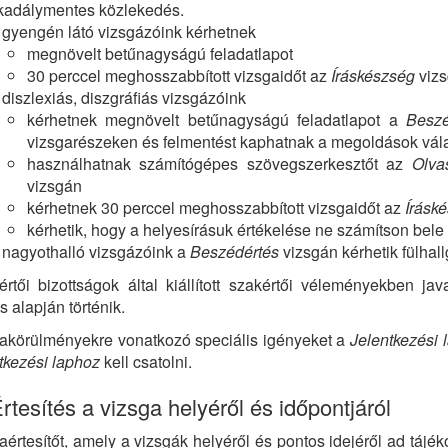
kadálymentes közlekedés.
 gyengén látó vizsgázóink kérhetnek
megnövelt betűnagyságú feladatlapot
30 perccel meghosszabbított vizsgaidőt az
Íráskészség
vizs
 diszlexiás, diszgráfiás vizsgázóink
kérhetnek megnövelt betűnagyságú feladatlapot a
Beszé
vizsgarészeken és felmentést kaphatnak a megoldások vála
használhatnak számítógépes szövegszerkesztőt az
Olva
vizsgán
kérhetnek 30 perccel meghosszabbított vizsgaidőt az
Írásk
kérhetik, hogy a helyesírásuk értékelése ne számítson bel
 nagyothalló vizsgázóink a
Beszédértés
vizsgán kérhetik fülhall
rtői bizottságok által kiállított szakértői véleményekben j
s alapján történik.
akörülményekre vonatkozó speciális igényeket a
Jelentkezési 
tkezési laphoz
kell csatolni.
Értesítés a vizsga helyéről és időpontjáról
aértesítőt, amely a vizsgák helyéről és pontos idejéről ad tájék