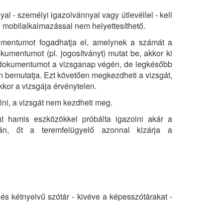
 - személyi igazolvánnyal vagy útlevéllel - kell
) mobilalkalmazással nem helyettesíthető.
umentumot fogadhatja el, amelynek a számát a
kumentumot (pl. jogosítványt) mutat be, akkor ki
dokumentumot a vizsganap végén, de legkésőbb
 bemutatja. Ezt követően megkezdheti a vizsgát,
kor a vizsgája érvénytelen.
ni, a vizsgát nem kezdheti meg.
 hamis eszközökkel próbálta igazolni akár a
án, őt a teremfelügyelő azonnal kizárja a
és kétnyelvű szótár - kivéve a képesszótárakat -