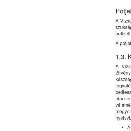
Pótje
A Vizsg
szükség
befizeti
A pótje
1.3. 
A Vizs
törvén
készség
fogyat
beille
nincsen
vélemé
megyei 
nyelvvi
A