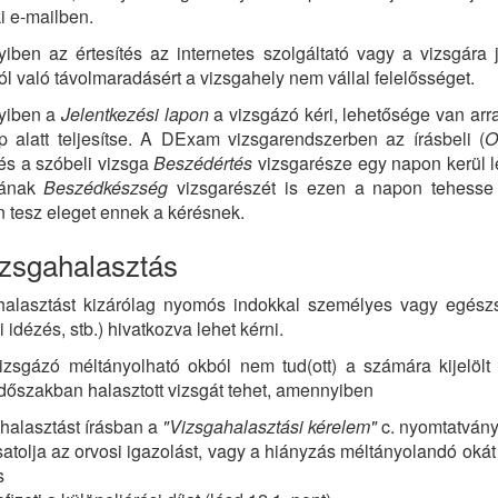
ki e-mailben.
ben az értesítés az internetes szolgáltató vagy a vizsgára 
ól való távolmaradásért a vizsgahely nem vállal felelősséget.
yiben a
Jelentkezési lapon
a vizsgázó kéri, lehetősége van arra
 alatt teljesítse. A DExam vizsgarendszerben az írásbeli (
O
és a szóbeli vizsga
Beszédértés
vizsgarésze egy napon kerül le
jának
Beszédkészség
vizsgarészét is ezen a napon tehesse l
 tesz eleget ennek a kérésnek.
izsgahalasztás
halasztást kizárólag nyomós indokkal személyes vagy egészs
i idézés, stb.) hivatkozva lehet kérni.
izsgázó méltányolható okból nem tud(ott) a számára kijelölt
dőszakban halasztott vizsgát tehet, amennyiben
 halasztást írásban a
"Vizsgahalasztási kérelem"
c. nyomtatvány 
satolja az orvosi igazolást, vagy a hiányzás méltányolandó oká
s