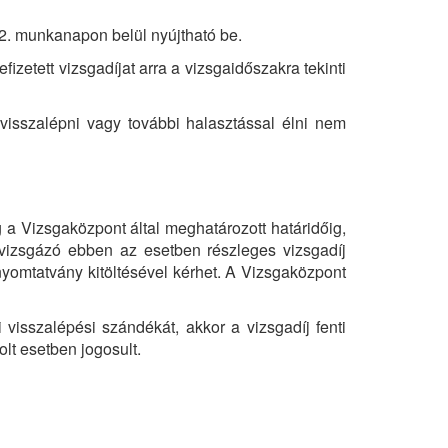
 2. munkanapon belül nyújtható be.
izetett vizsgadíjat arra a vizsgaidőszakra tekinti
 visszalépni vagy további halasztással élni nem
g a Vizsgaközpont által meghatározott határidőig,
vizsgázó ebben az esetben részleges vizsgadíj
nyomtatvány kitöltésével kérhet. A Vizsgaközpont
visszalépési szándékát, akkor a vizsgadíj fenti
lt esetben jogosult.