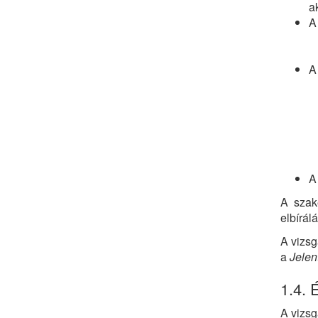
a
A
A
A
A szaké
elbírálá
A vizsg
a
Jelen
1.4. 
A vizsg