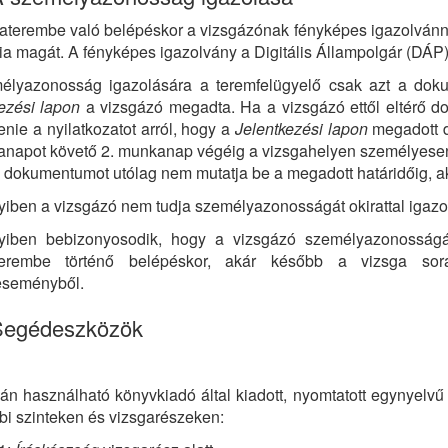
aterembe való belépéskor a vizsgázónak fényképes igazolvánnyal
ia magát. A fényképes igazolvány a Digitális Állampolgár (DÁP
élyazonosság igazolására a teremfelügyelő csak azt a dok
ezési lapon
a vizsgázó megadta. Ha a vizsgázó ettől eltérő do
ltenie a nyilatkozatot arról, hogy a
Jelentkezési lapon
megadott 
anapot követő 2. munkanap végéig a vizsgahelyen személyesen
 dokumentumot utólag nem mutatja be a megadott határidőig, ak
ben a vizsgázó nem tudja személyazonosságát okirattal igazol
iben bebizonyosodik, hogy a vizsgázó személyazonosságát
terembe történő belépéskor, akár később a vizsga sor
eseményből.
 Segédeszközök
án használható könyvkiadó által kiadott, nyomtatott egynyelvű 
bi szinteken és vizsgarészeken: