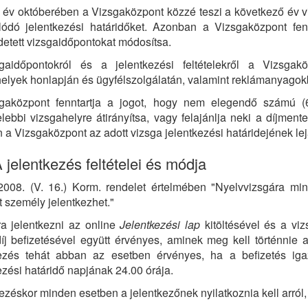
év októberében a Vizsgaközpont közzé teszi a következő év vi
lódó jelentkezési határidőket. Azonban a Vizsgaközpont fen
etett vizsgaidőpontokat módosítsa.
gaidőpontokról és a jelentkezési feltételekről a Vizsg
elyek honlapján és ügyfélszolgálatán, valamint reklámanyagokb
gaközpont fenntartja a jogot, hogy nem elegendő számú (6 
lebbi vizsgahelyre átirányítsa, vagy felajánlja neki a díjment
 a Vizsgaközpont az adott vizsga jelentkezési határidejének lejárt
A jelentkezés feltételei és módja
008. (V. 16.) Korm. rendelet értelmében "Nyelvvizsgára min
tt személy jelentkezhet."
a jelentkezni az online
Jelentkezési lap
kitöltésével és a viz
íj befizetésével együtt érvényes, aminek meg kell történnie a 
kezés tehát abban az esetben érvényes, ha a befizetés ig
ezési határidő napjának 24.00 órája.
ezéskor minden esetben a jelentkezőnek nyilatkoznia kell arról