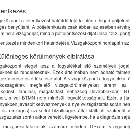
lentkezés
aközpont a jelentkezési határidő lejárta után elfogad pótjele
es benyújtani. A pótjelentkezés csak abban az esetben érvényes
 mind a vizsgadíjat, mind a pótjelentkezési díjat (lásd 12.2. pont)
lentkezés mindenkori határidejét a Vizsgaközpont honlapján a
Különleges körülmények elbírálása
gaközpont eleget tesz a fogyatékkal élő személyek jogair
yeknek és rendeleteknek. Ezek értelmében nem adható felment
ek mérése és értékelése alól. A vizsgaközpont a fogyatékkal é
ékosságának megfelelő vizsgakörülményeket teremt az
szkedési, tanulási, magatartási nehézség (továbbiakban: 
ek, mivel BTMN nem minősül fogyatékosságnak. Ezért a járási s
nyekben javasolt kedvezmények a nyelvvizsgáztatás során nem
és országos) szakértői bizottságok által kiállított szakért
zsgáztatás során akkor vehetők figyelembe, ha a diagnózis saját
 mozgáskorlátozottak számára minden DExam vizsgahely