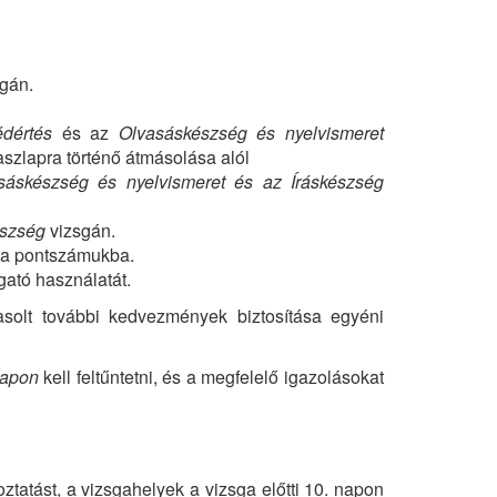
gán.
dértés
és az
Olvasáskészség és nyelvismeret
szlapra történő átmásolása alól
sáskészség és nyelvismeret és az Íráskészség
észség
vizsgán.
e a pontszámukba.
gató használatát.
avasolt további kedvezmények biztosítása egyéni
lapon
kell feltűntetni, és a megfelelő igazolásokat
oztatást, a vizsgahelyek a vizsga előtti 10. napon