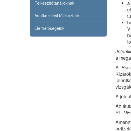
a
Felkészítőtanároknak
e
Adatkezelési tájékoztató
t
h
Elérhetőségeink
V
b
t
Jelentk
a megad
A
Bes
Kizáró
jelentk
vizsgát
A jelen
Az átut
Pl.:
DEx
Amennyi
befizeté