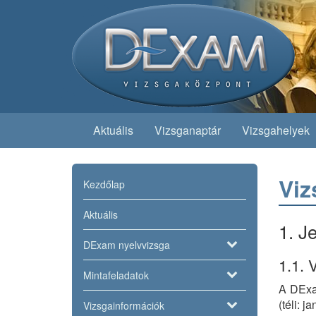
Aktuális
Vizsganaptár
Vizsgahelyek
Viz
Kezdőlap
Aktuális
1. J
DExam nyelvvizsga
1.1. 
Mintafeladatok
A DExa
(téli: 
Vizsgainformációk