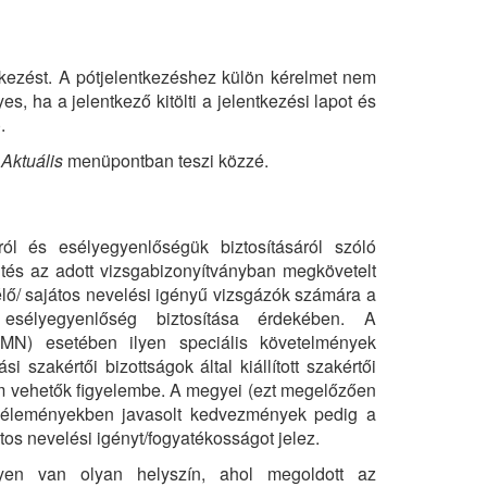
ntkezést. A pótjelentkezéshez külön kérelmet nem
, ha a jelentkező kitölti a jelentkezési lapot és
.
z
Aktuális
menüpontban teszi közzé.
ól és esélyegyenlőségük biztosításáról szóló
és az adott vizsgabizonyítványban megkövetelt
lő/ sajátos nevelési igényű vizsgázók számára a
 esélyegyenlőség biztosítása érdekében. A
BTMN) esetében ilyen speciális követelmények
zakértői bizottságok által kiállított szakértői
 vehetők figyelembe. A megyei (ezt megelőzően
ői véleményekben javasolt kedvezmények pedig a
os nevelési igényt/fogyatékosságot jelez.
en van olyan helyszín, ahol megoldott az